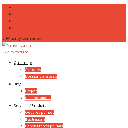
art@nancyfournier.com
Skip to content
Qui suis-je
À propos
Dossier de presse
Blog
Projets
Collaborations
Services / Produits
Oeuvres peintes
Illustrations
Consultations privées